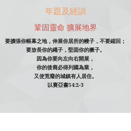
年題及經訓
鞏固靈命 擴展地界
要擴張你帳幕之地，伸展你居所的幔子，不要縮回；
要放長你的繩子，堅固你的橛子。
因為你要向左向右開展，
你的後裔必得列國為業，
又使荒廢的城鎮有人居住。
以賽亞書54:2-3